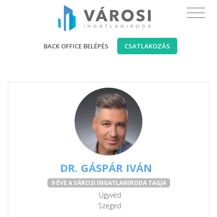
BACK OFFICE BELÉPÉS
CSATLAKOZÁS
DR. GÁSPÁR IVÁN
9 ÉVE A VÁROSI INGATLANIRODA TAGJA
Ügyvéd
Szeged