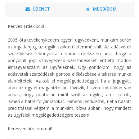
ÜZENET
MEGBÍZOM
Kedves Érdeklődő!
2005 óta tevékenykedem egyéni ügyvédként, munkám során
az ingatlanjog az egyik szakterületemmé vált. Az adásvételi
szerződések lebonyolítása során törekszem arra, hogy a
bonyolult jogi szövegezésű szerződéseket érthető módon
elmagyarázzam az ügyfeleknek. Úgy gondolom, hogy az
adásvételi szerződések pontos előkészítése a sikeres munka
alapfeltétele. Az tölt el megelégedettséggel, ha a jogügylet
után az ügyfél magabiztosan távozik, hiszen tudatában van
annak, hogy pontosan miről szólt az ügylet, amit kötött,
ismeri a háttérfolyamatokat. Fiatalos lendülettel, néha túlzott
precizitással végzem a munkám, bízva abban, hogy mindezt
az ügyfelek megelégedettségére teszem.
Keressen bizalommal!