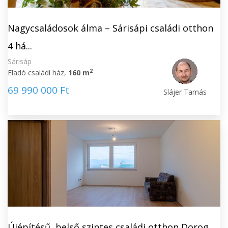
Nagycsaládosok álma – Sárisápi családi otthon
4 há...
Sárisáp
2
Eladó családi ház,
160 m
69 990 000 Ft
Slájer Tamás
Újépítésű, belső szintes családi otthon Dorog