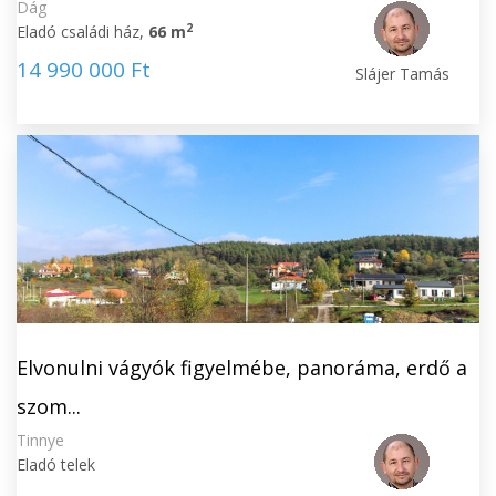
Dág
2
Eladó családi ház,
66 m
14 990 000 Ft
Slájer Tamás
Elvonulni vágyók figyelmébe, panoráma, erdő a
szom...
Tinnye
Eladó telek