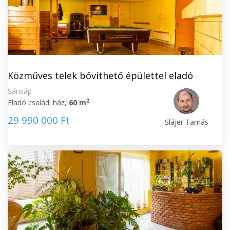
Közműves telek bővíthető épülettel eladó
Sárisáp
2
Eladó családi ház,
60 m
29 990 000 Ft
Slájer Tamás