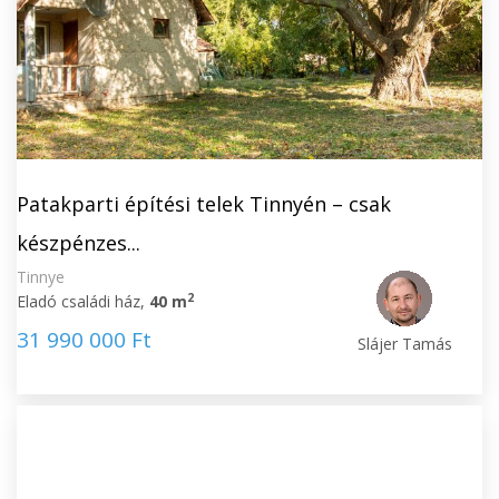
Patakparti építési telek Tinnyén – csak
készpénzes...
Tinnye
2
Eladó családi ház,
40 m
31 990 000 Ft
Slájer Tamás