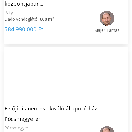
központjában...
Páty
2
Eladó vendéglátó,
600 m
584 990 000 Ft
Slájer Tamás
Felűjításmentes , kiváló állapotú ház
Pócsmegyeren
Pócsmegyer