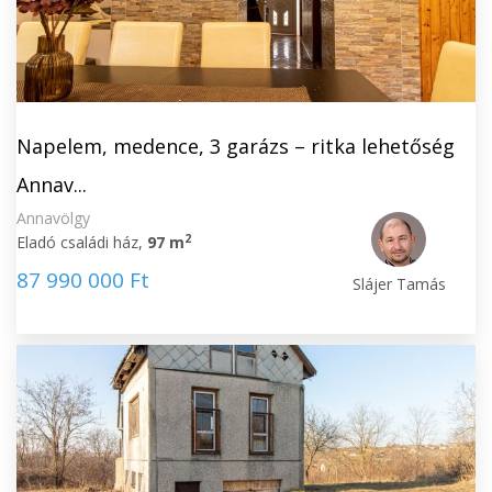
Napelem, medence, 3 garázs – ritka lehetőség
Annav...
Annavölgy
2
Eladó családi ház,
97 m
87 990 000 Ft
Slájer Tamás