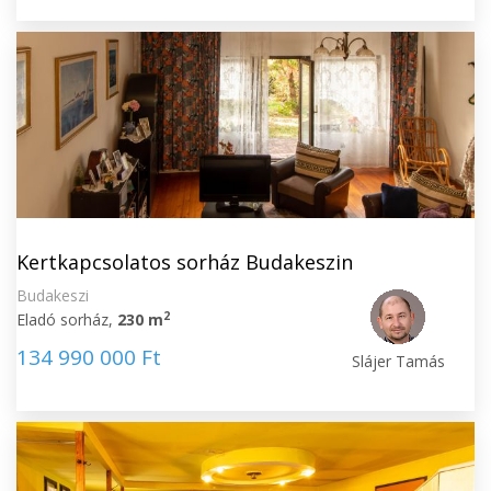
Kertkapcsolatos sorház Budakeszin
Budakeszi
2
Eladó sorház,
230 m
134 990 000 Ft
Slájer Tamás