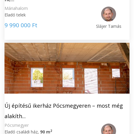
Máriahalom
Eladó telek
9 990 000 Ft
Slájer Tamás
Új építésű ikerház Pócsmegyeren – most még
alakíth...
Pócsmegyer
2
Eladó családi ház,
90 m