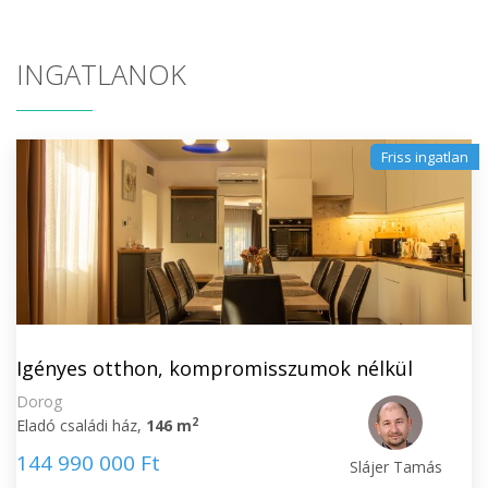
INGATLANOK
Friss ingatlan
Igényes otthon, kompromisszumok nélkül
Dorog
2
Eladó családi ház,
146 m
144 990 000 Ft
Slájer Tamás