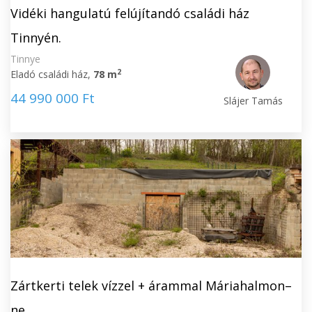
Vidéki hangulatú felújítandó családi ház
Tinnyén.
Tinnye
2
Eladó családi ház,
78 m
44 990 000 Ft
Slájer Tamás
Zártkerti telek vízzel + árammal Máriahalmon–
ne...