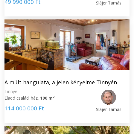
49 990 000 Ft
Slájer Tamás
A múlt hangulata, a jelen kényelme Tinnyén
Tinnye
2
Eladó családi ház,
190 m
114 000 000 Ft
Slájer Tamás