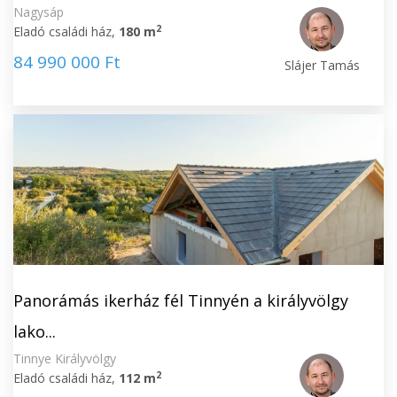
Nagysáp
2
Eladó családi ház,
180 m
84 990 000 Ft
Slájer Tamás
Panorámás ikerház fél Tinnyén a királyvölgy
lako...
Tinnye Királyvölgy
2
Eladó családi ház,
112 m