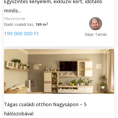
Egyszintes kényelem, exkluzív kert, időtálló
minős...
Pilisvörösvár
2
Eladó családi ház,
189 m
199 000 000 Ft
Slájer Tamás
Tágas családi otthon Nagysápon – 5
hálószobával