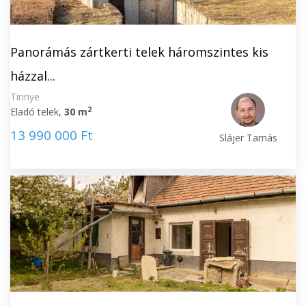
Panorámás zártkerti telek háromszintes kis
házzal...
Tinnye
2
Eladó telek,
30 m
13 990 000 Ft
Slájer Tamás