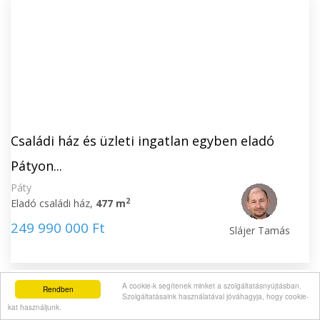
Családi ház és üzleti ingatlan egyben eladó
Pátyon...
Páty
2
Eladó családi ház,
477 m
249 990 000 Ft
Slájer Tamás
A cookie-k segítenek minket a szolgáltatásnyújtásban.
Rendben
Szolgáltatásaink használatával jóváhagyja, hogy cookie-
kat használjunk.