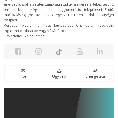
energetikussal is segíteni,támogatni tudjuk a sikeres értékesítést. Fő
területi lefedettségem a budai-agglomeráció települései Érdtől
Budakalászig ,de az ország egész területén tudok segítséget
nyújtani .
Keressen bizalommal ,hogy legközelebb Önt tudjam képviselni
ingatlana eladásakor vagy vásárláskor .
Üdvözlettel. Slájer Tamás
Hitel
Ügyvéd
Energetika