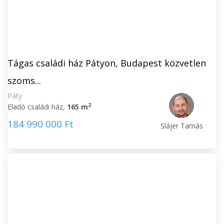
Tágas családi ház Pátyon, Budapest közvetlen
szoms...
Páty
2
Eladó családi ház,
165 m
184 990 000 Ft
Slájer Tamás