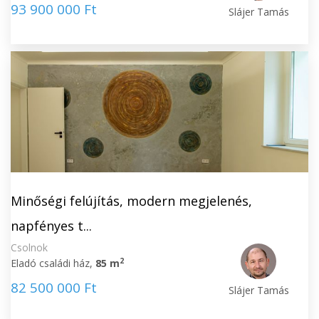
93 900 000 Ft
Slájer Tamás
Minőségi felújítás, modern megjelenés,
napfényes t...
Csolnok
2
Eladó családi ház,
85 m
82 500 000 Ft
Slájer Tamás