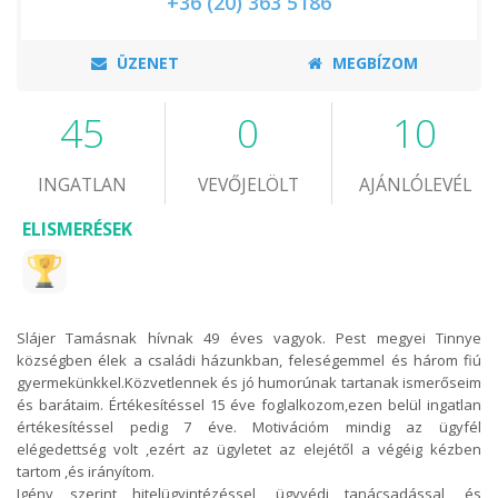
+36 (20) 363 5186
ÜZENET
MEGBÍZOM
45
0
10
INGATLAN
VEVŐJELÖLT
AJÁNLÓLEVÉL
ELISMERÉSEK
Slájer Tamásnak hívnak 49 éves vagyok. Pest megyei Tinnye
községben élek a családi házunkban, feleségemmel és három fiú
gyermekünkkel.Közvetlennek és jó humorúnak tartanak ismerőseim
és barátaim. Értékesítéssel 15 éve foglalkozom,ezen belül ingatlan
értékesítéssel pedig 7 éve. Motivációm mindig az ügyfél
elégedettség volt ,ezért az ügyletet az elejétől a végéig kézben
tartom ,és irányítom.
Igény szerint hitelügyintézéssel, ügyvédi tanácsadással ,és