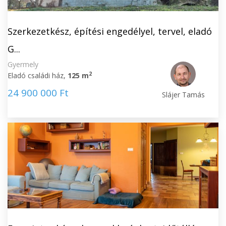
Szerkezetkész, építési engedélyel, tervel, eladó
G...
Gyermely
2
Eladó családi ház,
125 m
24 900 000 Ft
Slájer Tamás