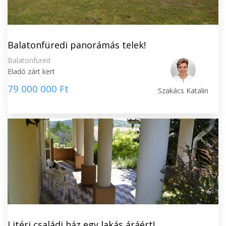
Balatonfüredi panorámás telek!
Balatonfüred
Eladó zárt kert
79 000 000 Ft
Szakács Katalin
Litéri családi ház egy lakás áráért!