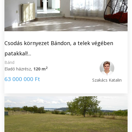
Csodás környezet Bándon, a telek végében
patakkal!...
Bánd
2
Eladó házrész,
120 m
63 000 000 Ft
Szakács Katalin