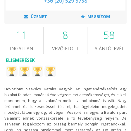
+36 (20) 529 5738
ÜZENET
MEGBÍZOM
11
8
58
INGATLAN
VEVŐJELÖLT
AJÁNLÓLEVÉL
ELISMERÉSEK
Üdvözlöm! Szakács Katalin vagyok. Az ingatlanértékesítés egy
bizalmi feladat. Immár 16 éve végzem ezt a tevékenységet, és el kell
mondanom, hogy a szakmám mellett a hobbimmá is vált. Nagy
örömmel és lelkesedéssel tölt el, ha ügyfeleim megelégedett
mosolyát látom egy ügylet végén. Veszprém megye, a Balaton part
valamint ennek vonzáskörzete a fő tevékenységi helyem. De
szívesen foglalkozom az ország bármely pontján ingatlanokkal..
Forduljon hozzám bizalommal, mert szeretnék az Ön arcán is