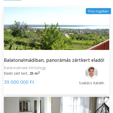
Friss ingatlan
Balatonalmádiban, panorámás zártkert eladó!
Balatonalmádi Vöröshegy
2
Eladó zárt kert,
25 m
39 000 000 Ft
Szakács Katalin