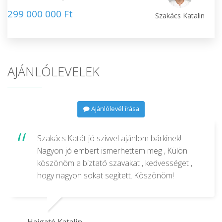
299 000 000 Ft
Szakács Katalin
AJÁNLÓLEVELEK
Ajánlólevél írása
Szakács Katát jó szivvel ajánlom bárkinek!
Nagyon jó embert ismerhettem meg , Külön
köszönöm a biztató szavakat , kedvességet ,
hogy nagyon sokat segitett. Köszönöm!
Hajgató Katalin