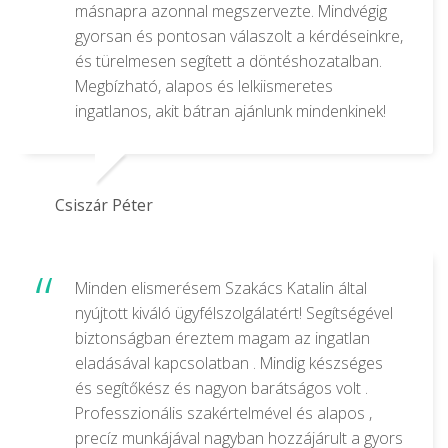
másnapra azonnal megszervezte. Mindvégig
gyorsan és pontosan válaszolt a kérdéseinkre,
és türelmesen segített a döntéshozatalban.
Megbízható, alapos és lelkiismeretes
ingatlanos, akit bátran ajánlunk mindenkinek!
Csiszár Péter
Minden elismerésem Szakács Katalin által
nyújtott kiváló ügyfélszolgálatért! Segítségével
biztonságban éreztem magam az ingatlan
eladásával kapcsolatban . Mindig készséges
és segítőkész és nagyon barátságos volt .
Professzionális szakértelmével és alapos ,
precíz munkájával nagyban hozzájárult a gyors