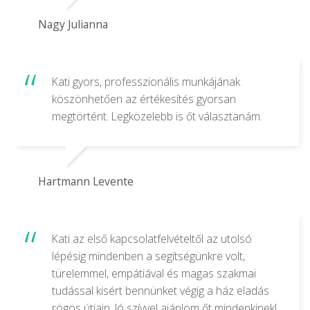
Nagy Julianna
Kati gyors, professzionális munkájának
köszönhetően az értékesítés gyorsan
megtörtént. Legközelebb is őt választanám.
Hartmann Levente
Kati az első kapcsolatfelvételtől az utolsó
lépésig mindenben a segítségünkre volt,
türelemmel, empátiával és magas szakmai
tudással kisért bennünket végig a ház eladás
rögös útjain. Jó szívvel ajánlom őt mindenkinek!