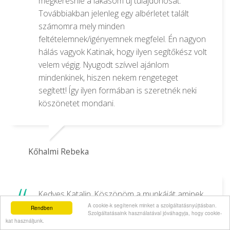
megkeresnie a lakásom új tulajdonosát.
Továbbiakban jelenleg egy albérletet talált
számomra mely minden
feltételemnek/igényemnek megfelel. Én nagyon
hálás vagyok Katinak, hogy ilyen segítőkész volt
velem végig. Nyugodt szívvel ajánlom
mindenkinek, hiszen nekem rengeteget
segített! Így ilyen formában is szeretnék neki
köszönetet mondani.
Kőhalmi Rebeka
Kedves Katalin. Köszönöm a munkáját aminek
köszönhetően a veszprémi lakásunkat évek
A cookie-k segítenek minket a szolgáltatásnyújtásban.
Rendben
Szolgáltatásaink használatával jóváhagyja, hogy cookie-
óta tartó várakozás után most sikerült
kat használjunk.