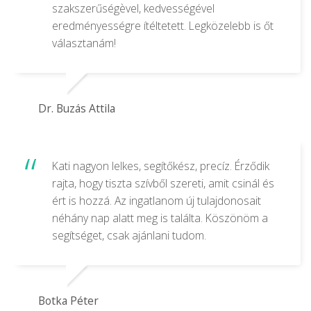
szakszerűségèvel, kedvességével
eredményességre ítéltetett. Legközelebb is őt
választanám!
Dr. Buzás Attila
Kati nagyon lelkes, segítőkész, precíz. Érződik
rajta, hogy tiszta szívből szereti, amit csinál és
ért is hozzá. Az ingatlanom új tulajdonosait
néhány nap alatt meg is találta. Köszönöm a
segítséget, csak ajánlani tudom.
Botka Péter