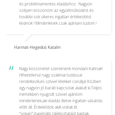
és problémamentes eladáshoz . Nagyon
szépen köszönöm az együttműködést és
további sok sikeres ingatlan értékesítést
kívánok ! Mindenkinek csak ajánlani tudom !
Harmat-Hegedüs Katalin
Nagy köszönetet szeretnénk mondani Katinak!
Hihetetlenül nagy szakmai tudással
rendelkezik,és szívvel lélekkel csinálja! Közben
egy nagyon jó baráti kapcsolat alakult ki.Teljes
mértékben nyugodt szívvel ajánlom
mindenkinek,aki eladás illetve ingatlan vásárlás
előtt áll. Érdeklődök akik voltak itt
"sokan",maximális tájékoztatást kaptak.