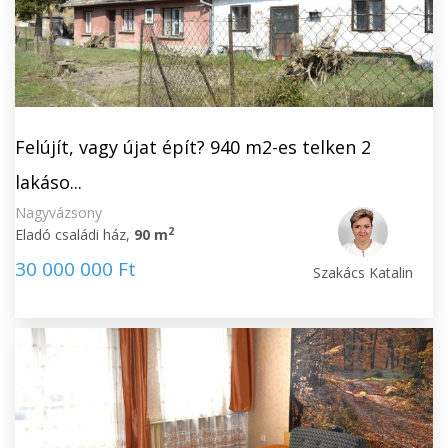
Felújít, vagy újat épít? 940 m2-es telken 2
lakáso...
Nagyvázsony
2
Eladó családi ház,
90 m
30 000 000 Ft
Szakács Katalin