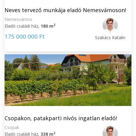
Neves tervező munkája eladó Nemesvámoson!
Nemesvámos
2
Eladó családi ház,
180 m
175 000 000 Ft
Szakács Katalin
Csopakon, patakparti nívós ingatlan eladó!
Csopak
2
Eladó családi ház,
338 m