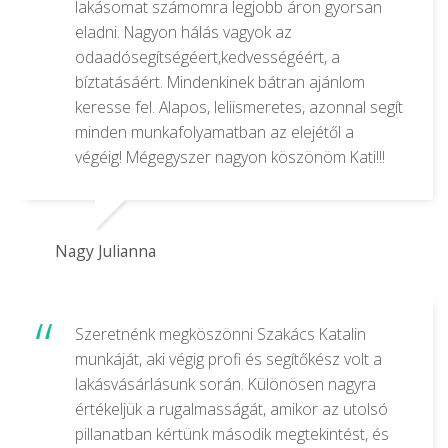
lakásomat számomra legjobb áron gyorsan
eladni. Nagyon hálás vagyok az
odaadósegítségéert,kedvességéért, a
bíztatásáért. Mindenkinek bátran ajánlom
keresse fel. Alapos, leliismeretes, azonnal segít
minden munkafolyamatban az elejétől a
végéig! Mégegyszer nagyon köszönöm Kati!!!
Nagy Julianna
Szeretnénk megköszönni Szakács Katalin
munkáját, aki végig profi és segítőkész volt a
lakásvásárlásunk során. Különösen nagyra
értékeljük a rugalmasságát, amikor az utolsó
pillanatban kértünk második megtekintést, és