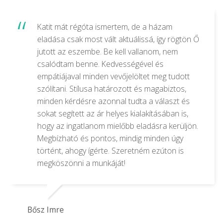
Katit mát régóta ismertem, de a házam
eladása csak most vált aktuálissá, így rögtön Ő
jutott az eszembe. Be kell vallanom, nem
csalódtam benne. Kedvességével és
empátiájaval minden vevőjelöltet meg tudott
szólítani. Stílusa határozott és magabiztos,
minden kérdésre azonnal tudta a választ és
sokat segített az ár helyes kialakításában is,
hogy az ingatlanom mielőbb eladásra kerüljön.
Megbízható és pontos, mindig minden úgy
történt, ahogy ígérte. Szeretném ezúton is
megköszönni a munkáját!
Bősz Imre