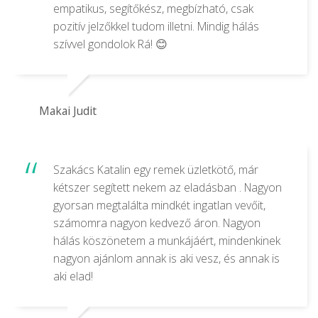
empatikus, segítőkész, megbízható, csak
pozitív jelzőkkel tudom illetni. Mindig hálás
szívvel gondolok Rá! 😊
Makai Judit
Szakács Katalin egy remek üzletkötő, már
kétszer segített nekem az eladásban . Nagyon
gyorsan megtalálta mindkét ingatlan vevőit,
számomra nagyon kedvező áron. Nagyon
hálás köszönetem a munkájáért, mindenkinek
nagyon ajánlom annak is aki vesz, és annak is
aki elad!