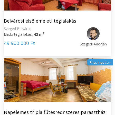
Belvárosi első emeleti téglalakás
Szeged Belváros
2
Eladó tégla lakás,
42 m
49 900 000 Ft
Szegedi Adorján
Friss ingatlan
Napelemes tripla fűtésrednszeres parasztház