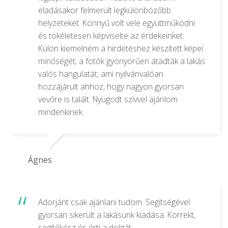
eladásakor felmerült legkülönbözőbb
helyzeteket. Könnyű volt vele együttműködni
és tökéletesen képviselte az érdekeinket.
Külön kiemelném a hirdetéshez készített képei
minőségét; a fotók gyönyörűen átadták a lakás
valós hangulatát, ami nyilvánvalóan
hozzájárult ahhoz, hogy nagyon gyorsan
vevőre is talált. Nyugodt szívvel ajánlom
mindenkinek.
Ágnes
Adorjánt csak ajánlani tudom. Segítségével
gyorsan sikerült a lakásunk kiadása. Korrekt,
segítőkész és érti a dolgát…