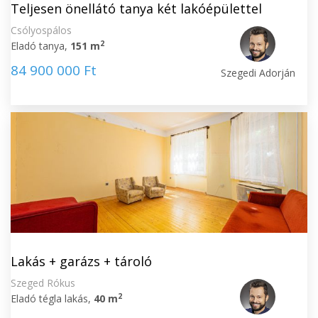
Teljesen önellátó tanya két lakóépülettel
Csólyospálos
2
Eladó tanya,
151 m
84 900 000 Ft
Szegedi Adorján
Lakás + garázs + tároló
Szeged Rókus
2
Eladó tégla lakás,
40 m