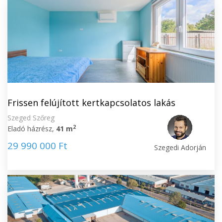
Frissen felújított kertkapcsolatos lakás
Szeged Szőreg
2
Eladó házrész,
41 m
29 990 000 Ft
Szegedi Adorján