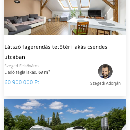
Látszó fagerendás tetőtéri lakás csendes
utcában
Szeged Felsőváros
2
Eladó tégla lakás,
63 m
60 900 000 Ft
Szegedi Adorján