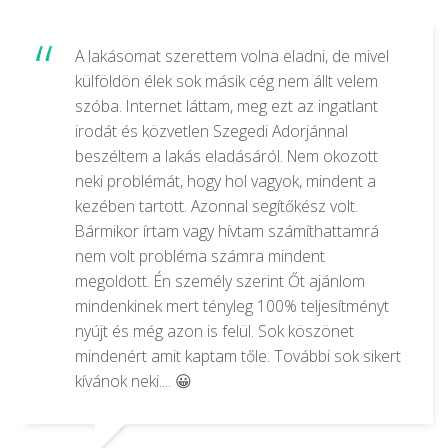
A lakásomat szerettem volna eladni, de mivel
külföldön élek sok másik cég nem állt velem
szóba. Internet láttam, meg ezt az ingatlant
irodát és közvetlen Szegedi Adorjánnal
beszéltem a lakás eladásáról. Nem okozott
neki problémát, hogy hol vagyok, mindent a
kezében tartott. Azonnal segítőkész volt.
Bármikor írtam vagy hívtam számíthattamrá
nem volt probléma számra mindent
megoldott. Én személy szerint Őt ajánlom
mindenkinek mert tényleg 100% teljesítményt
nyújt és még azon is felül. Sok köszönet
mindenért amit kaptam tőle. További sok sikert
kívánok neki.... 😀