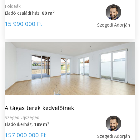
Földeák
2
Eladó családi ház,
80 m
15 990 000 Ft
Szegedi Adorján
A tágas terek kedvelőinek
Szeged Újszeged
2
Eladó ikerház,
189 m
157 000 000 Ft
Szegedi Adorján