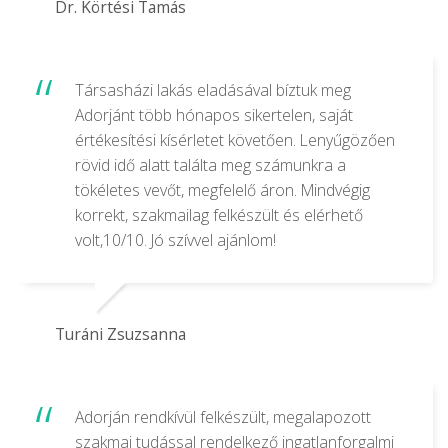
Dr. Körtési Tamás
Társasházi lakás eladásával bíztuk meg
Adorjánt több hónapos sikertelen, saját
értékesítési kísérletet követően. Lenyűgözően
rövid idő alatt találta meg számunkra a
tökéletes vevőt, megfelelő áron. Mindvégig
korrekt, szakmailag felkészült és elérhető
volt,10/10. Jó szívvel ajánlom!
Turáni Zsuzsanna
Adorján rendkívül felkészült, megalapozott
szakmai tudással rendelkező ingatlanforgalmi