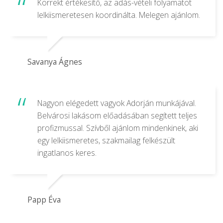
Korrekt értékesítő, az adás-vételi folyamatot
lelkiismeretesen koordinálta. Melegen ajánlom.
Savanya Ágnes
Nagyon elégedett vagyok Adorján munkájával.
Belvárosi lakásom előadásában segített teljes
profizmussal. Szívből ajánlom mindenkinek, aki
egy lelkiismeretes, szakmailag felkészült
ingatlanos keres.
Papp Éva