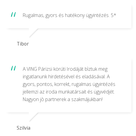
Rugalmas, gyors és hatékony ügyintézés. 5*
Tibor
A VING Párizsi körúti Irodáját bìztuk meg
ingatlanunk hirdetésével és eladásával. A
gyors, pontos, korrekt, rugalmas ügyintézés
jellemzi az iroda munkatársait és ügyvédjét.
Nagyon jò partnerek a szakmájukban!
Szilvia