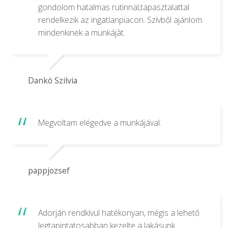
gondolom hatalmas rutinnal,tapasztalattal
rendelkezik az ingatlanpiacon. Szívből ajánlom
mindenkinek a munkájàt.
Dankó Szilvia
Megvoltam elégedve a munkájával.
pappjozsef
Adorján rendkívül hatékonyan, mégis a lehető
legtapintatosabban kezelte a lakásunk