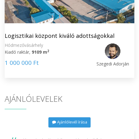
Logisztikai központ kiváló adottságokkal
Hódmezővásárhely
2
Kiadó raktár,
9109 m
1 000 000 Ft
Szegedi Adorján
AJÁNLÓLEVELEK
Ajánlólevél írása