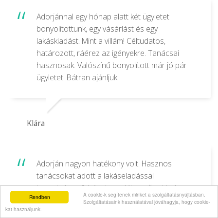
Adorjánnal egy hónap alatt két ügyletet
bonyolítottunk, egy vásárlást és egy
lakáskiadást. Mint a villám! Céltudatos,
határozott, ráérez az igényekre. Tanácsai
hasznosak. Valószínű bonyolított már jó pár
ügyletet. Bátran ajánljuk.
Klára
Adorján nagyon hatékony volt. Hasznos
tanácsokat adott a lakáseladással
kapcslatban, 2 hét alatt talált vevőt, akivel
A cookie-k segítenek minket a szolgáltatásnyújtásban.
Rendben
szemben teljes mértékben képviselte az
Szolgáltatásaink használatával jóváhagyja, hogy cookie-
kat használjunk.
elképzeléseinket. A fotói professzionálisak. A