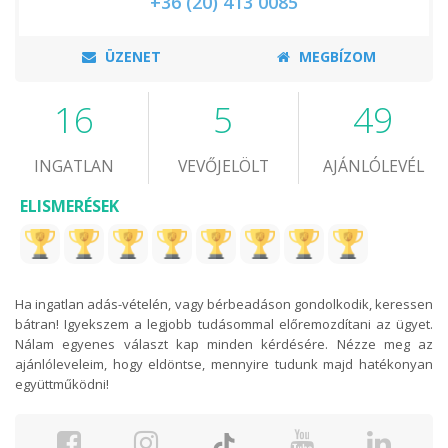
+36 (20) 413 0085
ÜZENET
MEGBÍZOM
16
5
49
INGATLAN
VEVŐJELÖLT
AJÁNLÓLEVÉL
ELISMERÉSEK
Ha ingatlan adás-vételén, vagy bérbeadáson gondolkodik, keressen
bátran! Igyekszem a legjobb tudásommal előremozdítani az ügyet.
Nálam egyenes választ kap minden kérdésére. Nézze meg az
ajánlóleveleim, hogy eldöntse, mennyire tudunk majd hatékonyan
együttműködni!