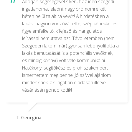
Adorján segítségével sikerült az idén szegedi
ingatlanomat eladni, nagy örömömre két
héten belül talált rá vevőt! A hirdetésben a
lakást nagyon vonzóvá tette, szép képekkel és
figyelemfelkeltő, kifejező és hangulatos
leírással bemutatva azt. Távollétemben (nem
Szegeden lakom már) gyorsan lebonyolította a
lakás bemutatását is a potenciális vevőknek,
és mindig könnyű volt vele kommunikálni.
Hatékony, segítőkész és profi szakembert
ismerhettem meg benne. Jó szívvel ajánlom
mindenkinek, aki ingatlan eladásán illetve
vásárlásán gondolkodik!
T. Georgina