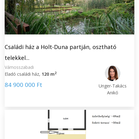
Családi ház a Holt-Duna partján, osztható
telekkel...
Vámosszabadi
2
Eladó családi ház,
120 m
84 900 000 Ft
Unger-Takács
Anikó