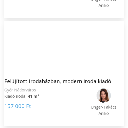
Anikó
Felújított irodaházban, modern iroda kiadó
Győr Nádorváros
2
Kiadó iroda,
41 m
157 000 Ft
Unger-Takács
Anikó