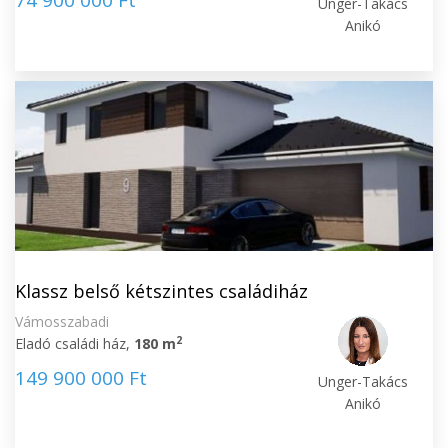
74 900 000 Ft
Unger-Takács
Anikó
Klassz belső kétszintes családiház
Vámosszabadi
2
Eladó családi ház,
180 m
149 900 000 Ft
Unger-Takács
Anikó