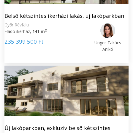
Belső kétszintes ikerházi lakás, új lakóparkban
Győr Révfalu
2
Eladó ikerház,
141 m
235 399 500 Ft
Unger-Takács
Anikó
Új lakóparkban, exkluzív belső kétszintes