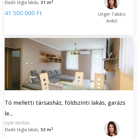
2
Eladó tégla lakás,
31 m
41 500 000 Ft
Unger-Takács
Anikó
Tó melletti társasház, földszinti lakás, garázs
le...
Győr Révfalu
2
Eladó tégla lakás,
53 m