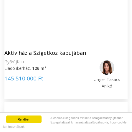
Aktív ház a Szigetköz kapujában
Győrújfalu
2
Eladó ikerház,
126 m
145 510 000 Ft
Unger-Takács
Anikó
A cookie-k segítenek minket a szolgáltatásnyújtásban.
Rendben
Szolgáltatásaink használatával jóváhagyja, hogy cookie-
kat használjunk.