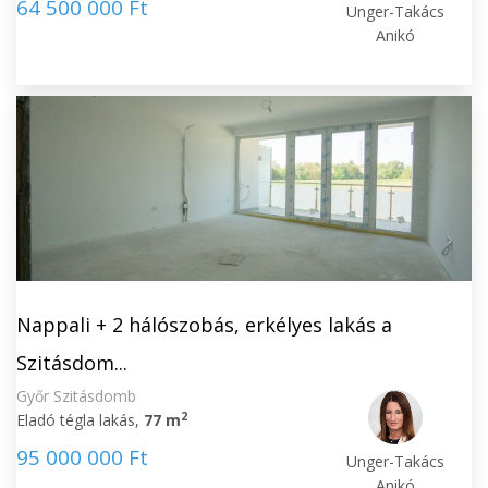
64 500 000 Ft
Unger-Takács
Anikó
Nappali + 2 hálószobás, erkélyes lakás a
Szitásdom...
Győr Szitásdomb
2
Eladó tégla lakás,
77 m
95 000 000 Ft
Unger-Takács
Anikó