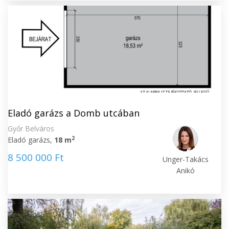
Eladó garázs a Domb utcában
Győr Belváros
2
Eladó garázs,
18 m
8 500 000 Ft
Unger-Takács
Anikó