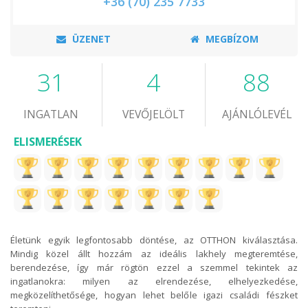
+36 (70) 235 7733
ÜZENET
MEGBÍZOM
31
4
88
INGATLAN
VEVŐJELÖLT
AJÁNLÓLEVÉL
ELISMERÉSEK
Életünk egyik legfontosabb döntése, az OTTHON kiválasztása.
Mindig közel állt hozzám az ideális lakhely megteremtése,
berendezése, így már rögtön ezzel a szemmel tekintek az
ingatlanokra: milyen az elrendezése, elhelyezkedése,
megközelíthetősége, hogyan lehet belőle igazi családi fészket