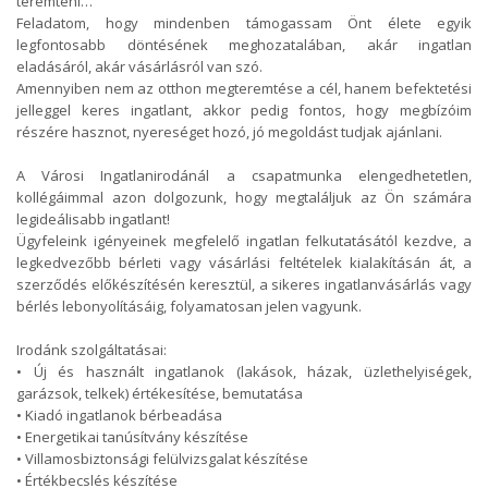
teremteni…
Feladatom, hogy mindenben támogassam Önt élete egyik
legfontosabb döntésének meghozatalában, akár ingatlan
eladásáról, akár vásárlásról van szó.
Amennyiben nem az otthon megteremtése a cél, hanem befektetési
jelleggel keres ingatlant, akkor pedig fontos, hogy megbízóim
részére hasznot, nyereséget hozó, jó megoldást tudjak ajánlani.
A Városi Ingatlanirodánál a csapatmunka elengedhetetlen,
kollégáimmal azon dolgozunk, hogy megtaláljuk az Ön számára
legideálisabb ingatlant!
Ügyfeleink igényeinek megfelelő ingatlan felkutatásától kezdve, a
legkedvezőbb bérleti vagy vásárlási feltételek kialakításán át, a
szerződés előkészítésén keresztül, a sikeres ingatlanvásárlás vagy
bérlés lebonyolításáig, folyamatosan jelen vagyunk.
Irodánk szolgáltatásai:
• Új és használt ingatlanok (lakások, házak, üzlethelyiségek,
garázsok, telkek) értékesítése, bemutatása
• Kiadó ingatlanok bérbeadása
• Energetikai tanúsítvány készítése
• Villamosbiztonsági felülvizsgalat készítése
• Értékbecslés készítése