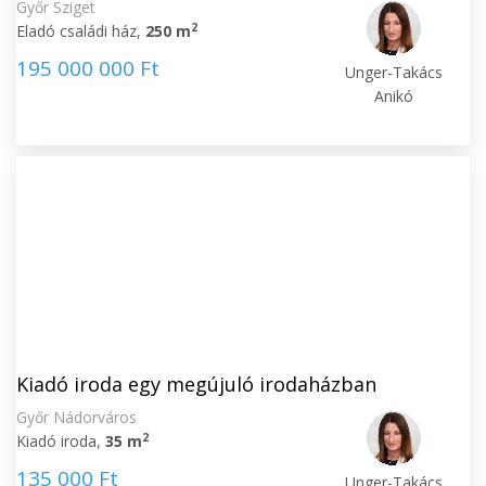
Győr Sziget
2
Eladó családi ház,
250 m
195 000 000 Ft
Unger-Takács
Anikó
Kiadó iroda egy megújuló irodaházban
Győr Nádorváros
2
Kiadó iroda,
35 m
135 000 Ft
Unger-Takács