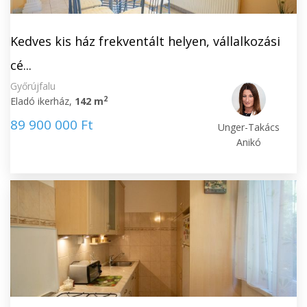
Kedves kis ház frekventált helyen, vállalkozási
cé...
Győrújfalu
2
Eladó ikerház,
142 m
89 900 000 Ft
Unger-Takács
Anikó