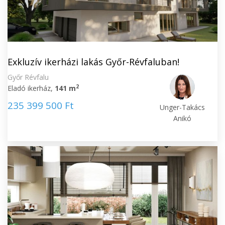
Exkluzív ikerházi lakás Győr-Révfaluban!
Győr Révfalu
2
Eladó ikerház,
141 m
235 399 500 Ft
Unger-Takács
Anikó