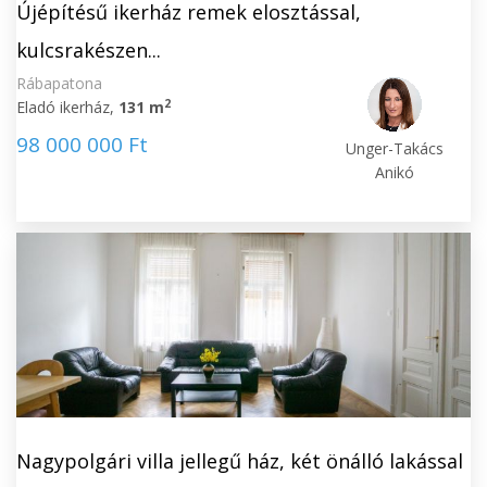
Újépítésű ikerház remek elosztással,
kulcsrakészen...
Rábapatona
2
Eladó ikerház,
131 m
98 000 000 Ft
Unger-Takács
Anikó
Nagypolgári villa jellegű ház, két önálló lakással