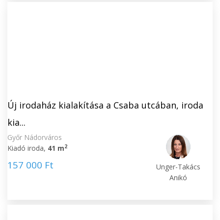
Új irodaház kialakítása a Csaba utcában, iroda
kia...
Győr Nádorváros
2
Kiadó iroda,
41 m
157 000 Ft
Unger-Takács
Anikó