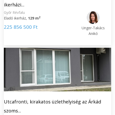
ikerházi...
Győr Révfalu
2
Eladó ikerház,
129 m
225 856 500 Ft
Unger-Takács
Anikó
Utcafronti, kirakatos üzlethelyiség az Árkád
szoms...