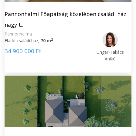
Pannonhalmi Főapátság közelében családi ház
nagy t...
Pannonhalma
2
Eladó családi ház,
70 m
34 900 000 Ft
Unger-Takács
Anikó