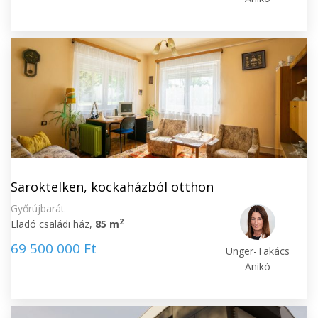
Saroktelken, kockaházból otthon
Győrújbarát
2
Eladó családi ház,
85 m
69 500 000 Ft
Unger-Takács
Anikó