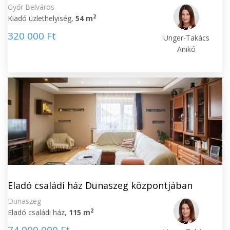
Győr Belváros
2
Kiadó üzlethelyiség,
54 m
320 000 Ft
Unger-Takács
Anikó
Eladó családi ház Dunaszeg központjában
Dunaszeg
2
Eladó családi ház,
115 m