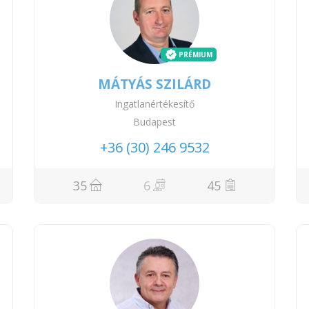
PRÉMIUM
MÁTYÁS SZILÁRD
Ingatlanértékesítő
Budapest
+36 (30) 246 9532
35
6
45