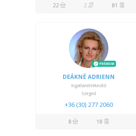
22
2
81
PRÉMIUM
DEÁKNÉ ADRIENN
Ingatlanértékesítő
Szeged
+36 (30) 277 2060
8
18