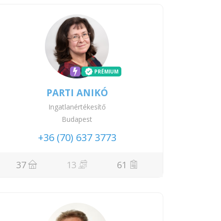
PRÉMIUM
PARTI ANIKÓ
Ingatlanértékesítő
Budapest
+36 (70) 637 3773
37
13
61