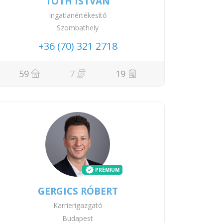
TÓTH ISTVÁN
Ingatlanértékesítő
Szombathely
+36 (70) 321 2718
59
7
19
PRÉMIUM
GERGICS RÓBERT
Karrierigazgató
Budapest