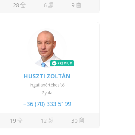
28
6
9
PRÉMIUM
HUSZTI ZOLTÁN
Ingatlanértékesítő
Gyula
+36 (70) 333 5199
19
12
30