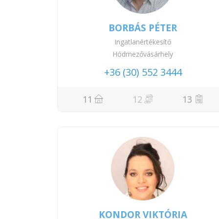
BORBÁS PÉTER
Ingatlanértékesítő
Hódmezővásárhely
+36 (30) 552 3444
11
12
13
KONDOR VIKTÓRIA