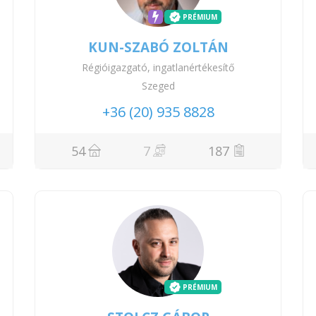
PRÉMIUM
KUN-SZABÓ ZOLTÁN
Régióigazgató, ingatlanértékesítő
Szeged
+36 (20) 935 8828
54
7
187
PRÉMIUM