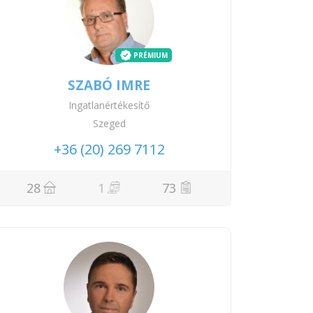
PRÉMIUM
SZABÓ IMRE
Ingatlanértékesítő
Szeged
+36 (20) 269 7112
28
1
73