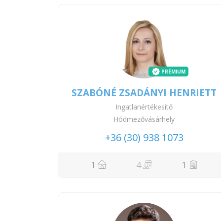
PRÉMIUM
SZABÓNÉ ZSADÁNYI HENRIETT
Ingatlanértékesítő
Hódmezővásárhely
+36 (30) 938 1073
1
4
1