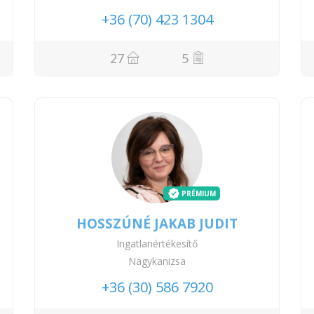
+36 (70) 423 1304
27
5
PRÉMIUM
HOSSZÚNÉ JAKAB JUDIT
Ingatlanértékesítő
Nagykanizsa
+36 (30) 586 7920