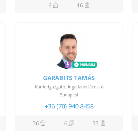
6
16
PRÉMIUM
GARABITS TAMÁS
Karrierigazgató, Ingatlanértékesítő
Budapest
+36 (70) 940 8458
36
6
33