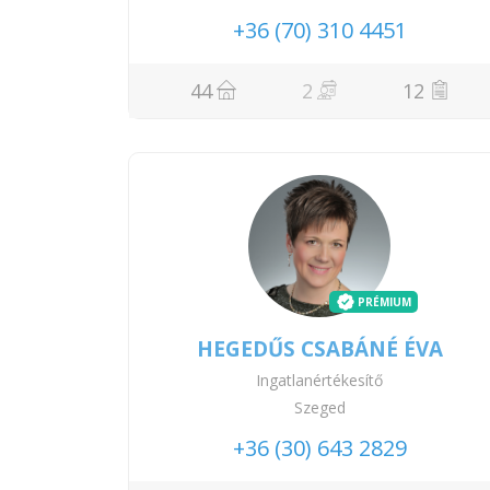
+36 (70) 310 4451
44
2
12
PRÉMIUM
HEGEDŰS CSABÁNÉ ÉVA
Ingatlanértékesítő
Szeged
+36 (30) 643 2829