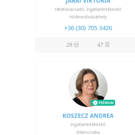
JÁRAI VIKTÓRIA
Hiteltanácsadó, ingatlanértékesítő
Hódmezővásárhely
+36 (30) 705 3426
28
47
PRÉMIUM
KOSZECZ ANDREA
Ingatlanértékesítő
Békéscsaba