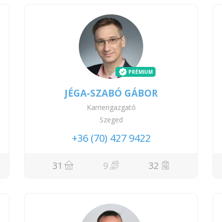
PRÉMIUM
JÉGA-SZABÓ GÁBOR
Karrierigazgató
Szeged
+36 (70) 427 9422
31
9
32