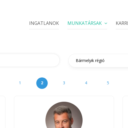
INGATLANOK
MUNKATÁRSAK
KARR
1
2
3
4
5