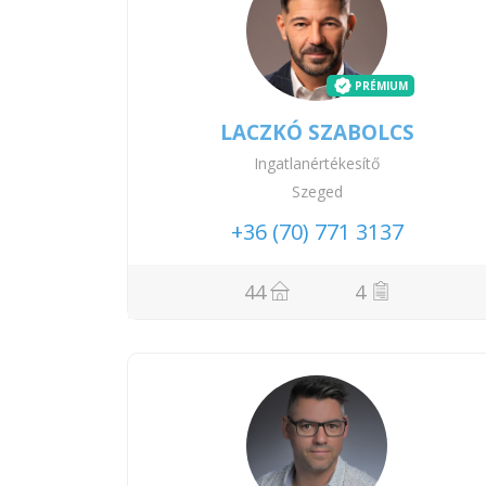
PRÉMIUM
LACZKÓ SZABOLCS
Ingatlanértékesítő
Szeged
+36 (70) 771 3137
44
4