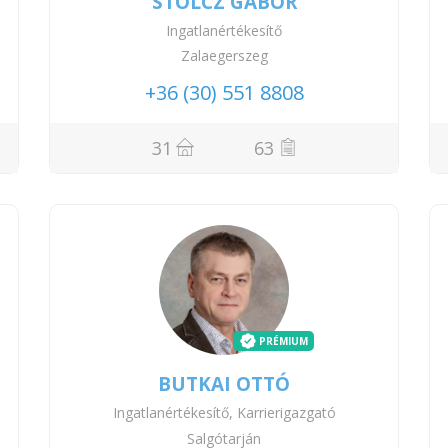
STOLCZ GÁBOR
Ingatlanértékesítő
Zalaegerszeg
+36 (30) 551 8808
31
63
PRÉMIUM
BUTKAI OTTÓ
Ingatlanértékesítő, Karrierigazgató
Salgótarján