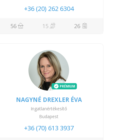
+36 (20) 262 6304
56
15
26
PRÉMIUM
NAGYNÉ DREXLER ÉVA
Ingatlanértékesítő
Budapest
+36 (70) 613 3937