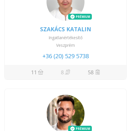
PRÉMIUM
SZAKÁCS KATALIN
Ingatlanértékesítő
Veszprém
+36 (20) 529 5738
11
8
58
PRÉMIUM