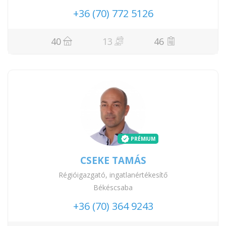
+36 (70) 772 5126
40
13
46
PRÉMIUM
CSEKE TAMÁS
Régióigazgató, ingatlanértékesítő
Békéscsaba
+36 (70) 364 9243