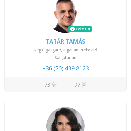
PRÉMIUM
TATÁR TAMÁS
Régióigazgató, ingatlanértékesítő
Salgótarján
+36 (70) 439 8123
73
97