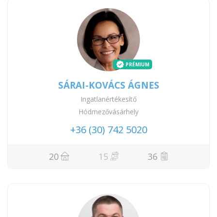
PRÉMIUM
SÁRAI-KOVÁCS ÁGNES
Ingatlanértékesítő
Hódmezővásárhely
+36 (30) 742 5020
20
15
36