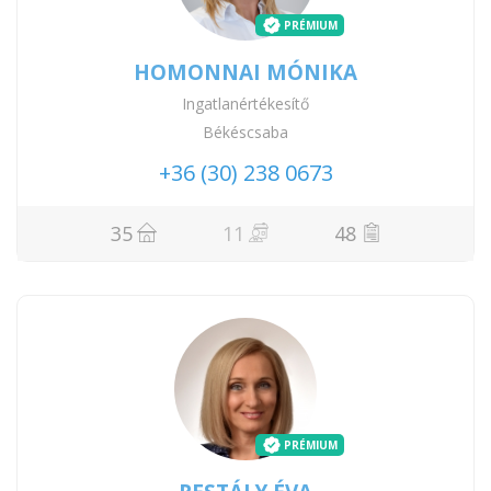
PRÉMIUM
HOMONNAI MÓNIKA
Ingatlanértékesítő
Békéscsaba
+36 (30) 238 0673
35
11
48
PRÉMIUM