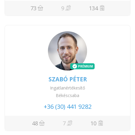
73
9
134
PRÉMIUM
SZABÓ PÉTER
Ingatlanértékesítő
Békéscsaba
+36 (30) 441 9282
48
7
10