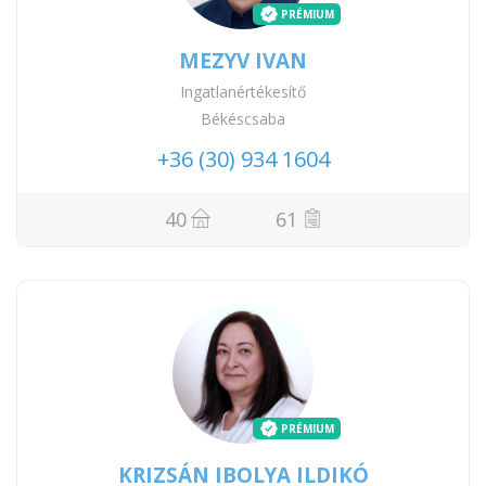
PRÉMIUM
MEZYV IVAN
Ingatlanértékesítő
Békéscsaba
+36 (30) 934 1604
40
61
PRÉMIUM
KRIZSÁN IBOLYA ILDIKÓ