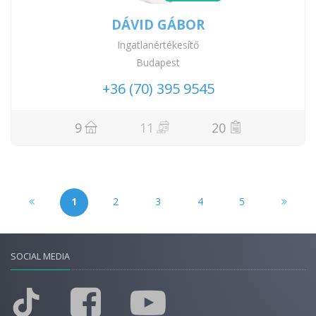
DÁVID GÁBOR
Ingatlanértékesítő
Budapest
+36 (70) 395 9545
9
11
20
1
2
3
4
5
SOCIAL MEDIA