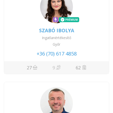
PRÉMIUM
SZABÓ IBOLYA
Ingatlanértékesítő
Győr
+36 (70) 617 4858
27
9
62