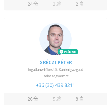
24
2
2
PRÉMIUM
GRÉCZI PÉTER
Ingatlanértékesítő, Karrierigazgató
Balassagyarmat
+36 (30) 439 8211
26
5
8