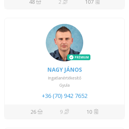
48
2
107
PRÉMIUM
NAGY JÁNOS
Ingatlanértékesítő
Gyula
+36 (70) 942 7652
26
9
10