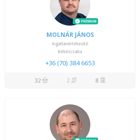
PRÉMIUM
MOLNÁR JÁNOS
Ingatlanértékesítő
Békéscsaba
+36 (70) 384 6653
32
2
8