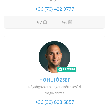
+36 (70) 422 9777
97
56
PRÉMIUM
HOHL JÓZSEF
Régióigazgató, ingatlanértékesítő
Nagykanizsa
+36 (30) 608 6857