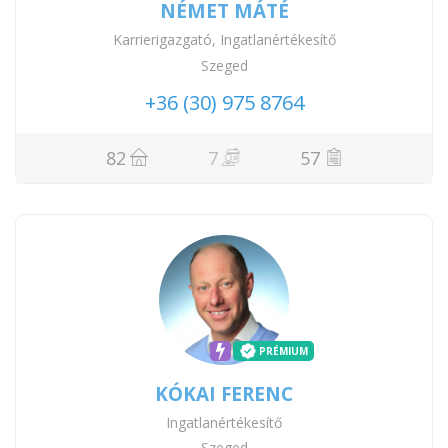
NÉMET MÁTÉ
Karrierigazgató, Ingatlanértékesítő
Szeged
+36 (30) 975 8764
82
7
57
PRÉMIUM
KÓKAI FERENC
Ingatlanértékesítő
Szeged