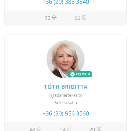
+36 (20) 388 3540
20
55
PRÉMIUM
TÓTH BRIGITTA
Ingatlanértékesítő
Békéscsaba
+36 (30) 956 3560
43
14
29